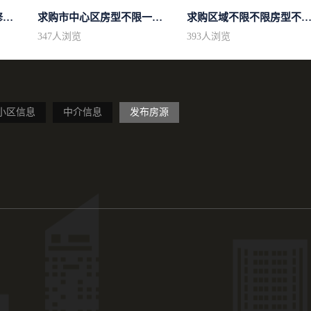
求购东区域房型不限装修不限
求购市中心区房型不限一室一厅一卫简...
求购区域不限不限房型不限两室一厅简.
347
人浏览
393
人浏览
小区信息
中介信息
发布房源