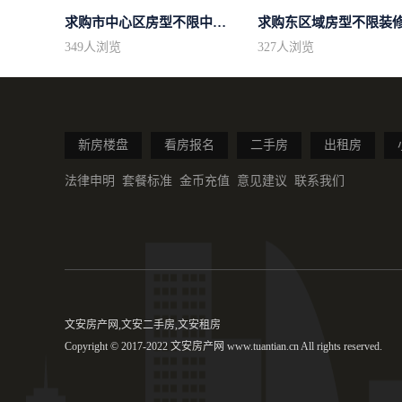
求购市中心区房型不限中档装修
349
人浏览
327
人浏览
新房楼盘
看房报名
二手房
出租房
法律申明
套餐标准
金币充值
意见建议
联系我们
文安房产网,文安二手房,文安租房
Copyright © 2017-2022 文安房产网 www.tuantian.cn All rights reserved.