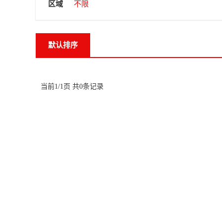
区域
不限
默认排序
当前1/1页 共0条记录