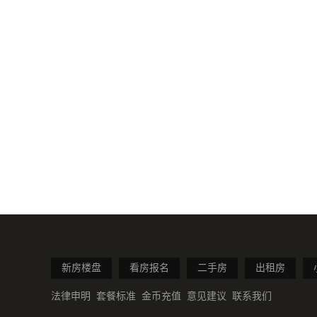
新房楼盘
看房报名
二手房
出租房
法律申明
套餐标准
金币充值
意见建议
联系我们