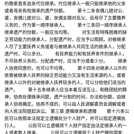
的晚辈直系血亲代位继承。代位继承人一般只能继承他的父亲
或者母亲有权继承的遗产份额。 第十二条丧偶儿媳对公、
婆，丧偶儿媳对公、婆，丧偶女婿对岳父、岳母尽了主要赡养
义务的，作为第一顺序继承人。 第十三条同一顺序继承人
继承遗产的份额，一般应当均等。 对生活有特殊困难的缺
乏劳动能力的继承人，分配遗产时，应当予以照顾。对被继承
人尽了主要抚养义务或者与被继承人共同生活的继承人，分配
遗产时，可以多分。 有抚养能力和有抚养条件的继承人，
不尽抚养义务的，分配遗产时，应当不分或者少分。 继承
人协商同意的，也可以不均等。 第十四条对继承人以外的
依靠被继承人抚养的缺乏劳动能力又没有生活来源的人，或者
继承人以外的对被继承人抚养较多的人，可以分给他们适当的
遗产。 第十五条继承人应当本着互谅互让、和睦团结的精
神，协商处理继承问题，遗产分割的时间，办法和份额，由继
承人协商确定。协商不成的，可以由人民调解委员会调解或者
向人民法院提起诉讼。 第三章 遗嘱继承和遗赠 第十六条公
民可以依照本法规定立遗嘱处分个人财产，并可以指定遗嘱执
行人。 公民可以立遗嘱将个人财产指定由法定继承人的一
人或者数人继承。 公民可以立遗嘱将个人财产赠给国家、