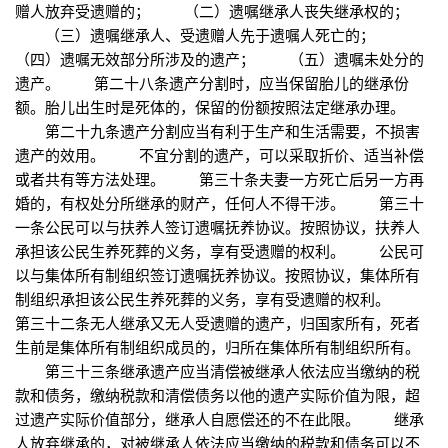
赠人放弃受遗赠的； （二）遗嘱继承人丧失继承权的；
（三）遗嘱继承人、受遗赠人先于遗嘱人死亡的；
（四）遗嘱无效部分所涉及的遗产； （五）遗嘱未处分的
遗产。 第二十八条遗产分割时，应当保留胎儿的继承份
额。胎儿出生时是死体的，保留的份额按照法定继承办理。
第二十九条遗产分割应当有利于生产和生活需要，不损害
遗产的效用。 不宜分割的遗产，可以采取折价、适当补偿
或者共有等方法处理。 第三十条夫妻一方死亡后另一方再
婚的，有权处分所继承的财产，任何人不得干涉。 第三十
一条公民可以与扶养人签订遗嘱抚养协议。按照协议，扶养人
承担该公民生养死葬的义务，享有受遗赠的权利。 公民可
以与集体所有制组织签订遗嘱抚养协议。按照协议，集体所有
制组织承担该公民生养死葬的义务，享有受遗赠的权利。
第三十二条无人继承又无人受遗赠的遗产，归国家所有，死者
生前是集体所有制组织成员的，归所在集体所有制组织所有。
第三十三条继承遗产应当清偿被继承人依法应当缴纳的税
款和债务，缴纳税款和清偿债务以他的遗产实际价值为限，超
过遗产实际价值部分，继承人自愿偿还的不在此限。 继承
人放弃继承的，对被继承人依法应当缴纳的税款和债务可以不