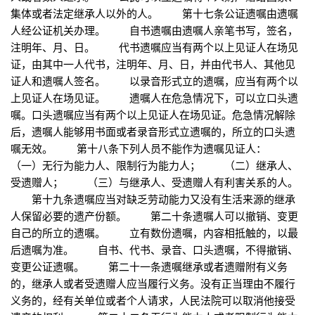
集体或者法定继承人以外的人。 第十七条公证遗嘱由遗嘱
人经公证机关办理。 自书遗嘱由遗嘱人亲笔书写，签名，
注明年、月、日。 代书遗嘱应当有两个以上见证人在场见
证，由其中一人代书，注明年、月、日，并由代书人、其他见
证人和遗嘱人签名。 以录音形式立的遗嘱，应当有两个以
上见证人在场见证。 遗嘱人在危急情况下，可以立口头遗
嘱。口头遗嘱应当有两个以上见证人在场见证。危急情况解除
后，遗嘱人能够用书面或者录音形式立遗嘱的，所立的口头遗
嘱无效。 第十八条下列人员不能作为遗嘱见证人：
（一）无行为能力人、限制行为能力人； （二）继承人、
受遗赠人； （三）与继承人、受遗赠人有利害关系的人。
第十九条遗嘱应当对缺乏劳动能力又没有生活来源的继承
人保留必要的遗产份额。 第二十条遗嘱人可以撤销、变更
自己的所立的遗嘱。 立有数份遗嘱，内容相抵触的，以最
后遗嘱为准。 自书、代书、录音、口头遗嘱，不得撤销、
变更公证遗嘱。 第二十一条遗嘱继承或者遗赠附有义务
的，继承人或者受遗赠人应当履行义务。没有正当理由不履行
义务的，经有关单位或者个人请求，人民法院可以取消他接受