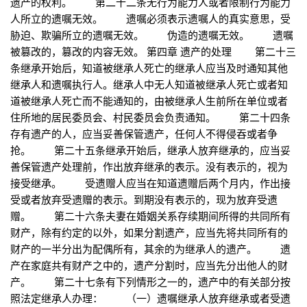
遗产的权利。 第二十二条无行为能力人或者限制行为能力
人所立的遗嘱无效。 遗嘱必须表示遗嘱人的真实意思，受
胁迫、欺骗所立的遗嘱无效。 伪造的遗嘱无效。 遗嘱
被篡改的，篡改的内容无效。 第四章 遗产的处理 第二十三
条继承开始后，知道被继承人死亡的继承人应当及时通知其他
继承人和遗嘱执行人。继承人中无人知道被继承人死亡或者知
道被继承人死亡而不能通知的，由被继承人生前所在单位或者
住所地的居民委员会、村民委员会负责通知。 第二十四条
存有遗产的人，应当妥善保管遗产，任何人不得侵吞或者争
抢。 第二十五条继承开始后，继承人放弃继承的，应当妥
善保管遗产处理前，作出放弃继承的表示。没有表示的，视为
接受继承。 受遗赠人应当在知道遗赠后两个月内，作出接
受或者放弃受遗赠的表示。到期没有表示的，现为放弃受遗
赠。 第二十六条夫妻在婚姻关系存续期间所得的共同所有
财产，除有约定的以外，如果分割遗产，应当先将共同所有的
财产的一半分出为配偶所有，其余的为继承人的遗产。 遗
产在家庭共有财产之中的，遗产分割时，应当先分出他人的财
产。 第二十七条有下列情形之一的，遗产中的有关部分按
照法定继承人办理： （一）遗嘱继承人放弃继承或者受遗