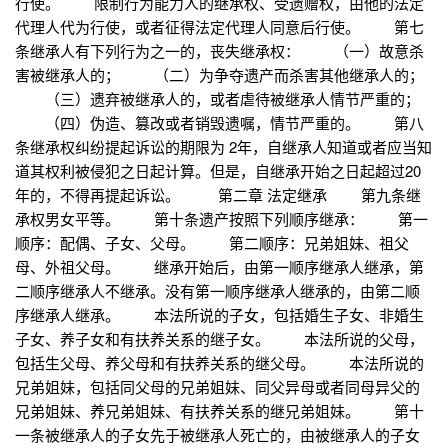
行使。 限制行为能力人的继承权、受遗赠权，由他的法定
代理人代为行使，或者征得法定代理人同意后行使。 第七
条继承人有下列行为之一的，丧失继承权： （一）故意杀
害被继承人的； （二）为争夺遗产而杀害其他继承人的；
（三）遗弃被继承人的，或者虐待被继承人情节严重的；
（四）伪造、篡改或者销毁遗嘱，情节严重的。 第八
条继承权纠纷提起诉讼的期限为 2年，自继承人知道或者应当知
道其权利被侵犯之日起计算。但是，自继承开始之日起超过20
年的，不得再提起诉讼。 第二章 法定继承 第九条继
承权男女平等。 第十条遗产按照下列顺序继承： 第一
顺序：配偶、子女、父母。 第二顺序：兄弟姐妹、祖父
母、外祖父母。 继承开始后，由第一顺序继承人继承，第
二顺序继承人不继承。没有第一顺序继承人继承的，由第二顺
序继承人继承。 本法所说的子女，包括婚生子女、非婚生
子女、养子女和有扶养关系的继子女。 本法所说的父母，
包括生父母、养父母和有扶养关系的继父母。 本法所说的
兄弟姐妹，包括同父母的兄弟姐妹、同父异母或者同母异父的
兄弟姐妹、养兄弟姐妹、有扶养关系的继兄弟姐妹。 第十
一条被继承人的子女先于被继承人死亡的，由被继承人的子女