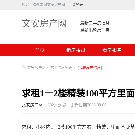
您好，欢迎来到文安房产网！
请登录
文安房产网
最新二手房信息
最新出租房信息
首页
新房楼盘
看房报名
文安房产网
>
求租信息列表
>
[
我要发布信息
]
求租1一2楼精装100平方里
文安房产网
332
人浏览
更新日期2026.08.08
求租、小区内1一2楼100平方左右，精装，里面不要