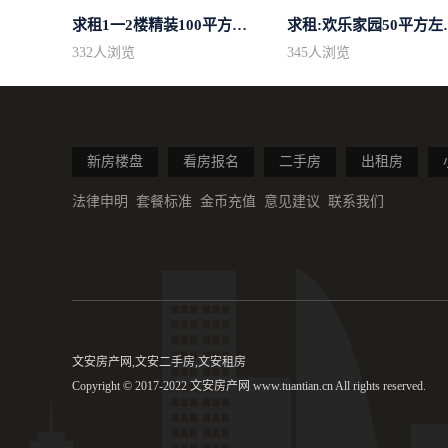
求租1一2楼精装100平方里面基本设备不...
求租:欢乐家园
332
人浏览
345
人浏览
新房楼盘
看房报名
二手房
出租房
法律申明
套餐标准
金币充值
意见建议
联系我们
文安房产网,文安二手房,文安租房
Copyright © 2017-2022 文安房产网 www.tuantian.cn All rights reserved.