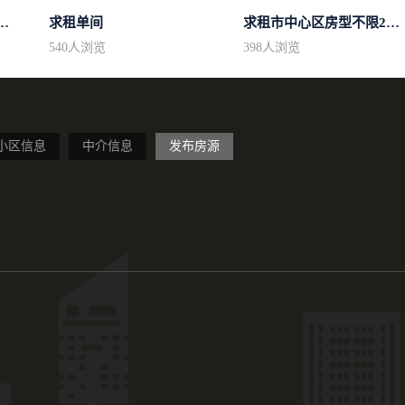
50平方左右的单身公寓廉...
求租单间
求租市中心区房型不限2室1厅中档装修
540
人浏览
398
人浏览
小区信息
中介信息
发布房源